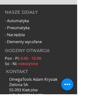
NASZE DZIAŁY
- Automatyka
- Pneumatyka
- Narzędzia
- Elementy wycofane
GODZINY OTWARCIA
Pon - Pi:
8:00 - 15:00
So - Ni:
nieczynne
KONTAKT
OmegaTools Adam Krysiak
Zielona 5A
55-093 Kiełczów
NIP: PL8272154431
Zapytania ofertowe: