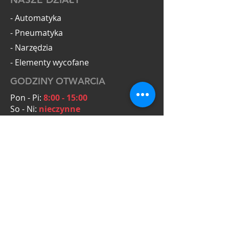
- Automatyka
- Pneumatyka
- Narzędzia
- Elementy wycofane
GODZINY OTWARCIA
Pon - Pi:
8:00 - 15:00
So - Ni:
nieczynne
KONTAKT
OmegaTools Adam Krysiak
Zielona 5A
55-093 Kiełczów
NIP: PL8272154431
Zapytania ofertowe:
+48 601 063 794
biuro@omegatools.org