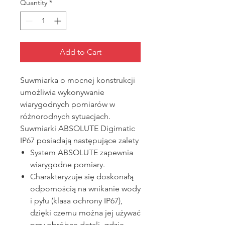
Quantity
*
Add to Cart
Suwmiarka o mocnej konstrukcji
umożliwia wykonywanie
wiarygodnych pomiarów w
różnorodnych sytuacjach.
Suwmiarki ABSOLUTE Digimatic
IP67 posiadają następujące zalety
System ABSOLUTE zapewnia
wiarygodne pomiary.
Charakteryzuje się doskonałą
odpornością na wnikanie wody
i pyłu (klasa ochrony IP67),
dzięki czemu można jej używać
przy obróbce detali, gdzie