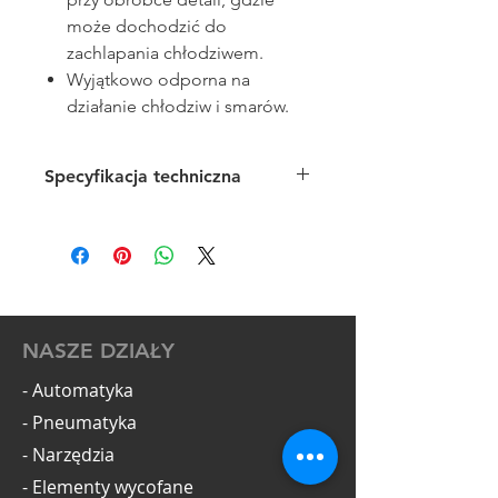
może dochodzić do
zachlapania chłodziwem.
Wyjątkowo odporna na
działanie chłodziw i smarów.
Specyfikacja techniczna
Zakres pomiarowy:
0-150mm
Głębokościomierz:
płaski
Wyjście danych:
nie
Rolka dojazdowanie:
tak
NASZE DZIAŁY
- Automatyka
- Pneumatyka
- Narzędzia
- Elementy wycofane